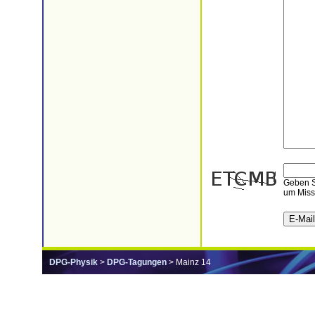
Geben Si
um Miss
DPG-Physik
>
DPG-Tagungen
> Mainz 14