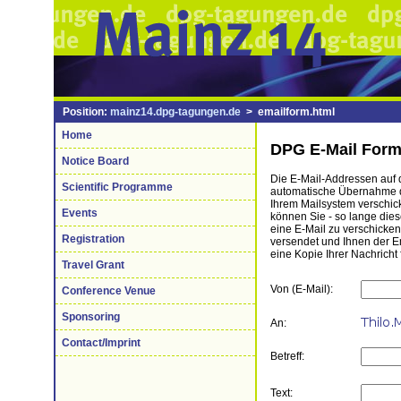
Position:
mainz14.dpg-tagungen.de
> emailform.html
Home
DPG E-Mail Form
Notice Board
Die E-Mail-Addressen auf di
Scientific Programme
automatische Übernahme de
Ihrem Mailsystem verschick
Events
können Sie - so lange die
eine E-Mail zu verschicke
Registration
versendet und Ihnen der 
eine Kopie Ihrer Nachricht 
Travel Grant
Von (E-Mail):
Conference Venue
Sponsoring
An:
Contact/Imprint
Betreff:
Text: