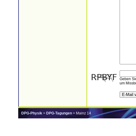
Geben Sie
um Missbr
DPG-Physik
>
DPG-Tagungen
> Mainz 14