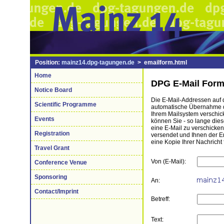
Position:
mainz14.dpg-tagungen.de
> emailform.html
Home
DPG E-Mail Form
Notice Board
Die E-Mail-Addressen auf di
Scientific Programme
automatische Übernahme de
Ihrem Mailsystem verschick
Events
können Sie - so lange die
eine E-Mail zu verschicke
Registration
versendet und Ihnen der 
eine Kopie Ihrer Nachricht 
Travel Grant
Von (E-Mail):
Conference Venue
Sponsoring
An:
Contact/Imprint
Betreff:
Text: