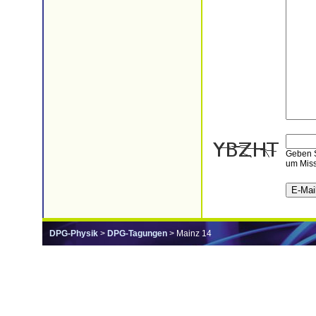
Geben S
um Miss
DPG-Physik
>
DPG-Tagungen
> Mainz 14