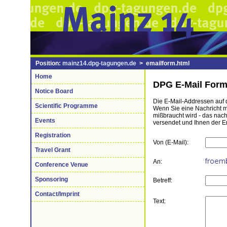
Position:
mainz14.dpg-tagungen.de
> emailform.html
Home
DPG E-Mail Form
Notice Board
Die E-Mail-Addressen auf d
Scientific Programme
Wenn Sie eine Nachricht mi
mißbraucht wird - das nac
Events
versendet und Ihnen der E
Registration
Von (E-Mail):
Travel Grant
An:
Conference Venue
Sponsoring
Betreff:
Contact/Imprint
Text: