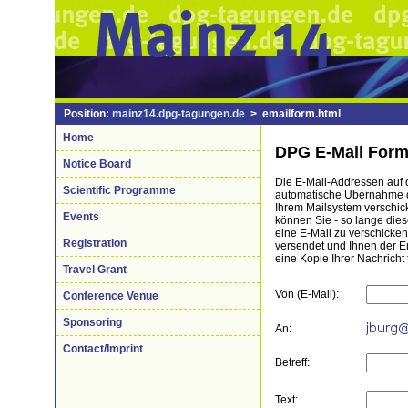
Position:
mainz14.dpg-tagungen.de
> emailform.html
Home
DPG E-Mail Form
Notice Board
Die E-Mail-Addressen auf di
Scientific Programme
automatische Übernahme de
Ihrem Mailsystem verschick
Events
können Sie - so lange die
eine E-Mail zu verschicke
Registration
versendet und Ihnen der 
eine Kopie Ihrer Nachricht 
Travel Grant
Von (E-Mail):
Conference Venue
Sponsoring
An:
Contact/Imprint
Betreff:
Text: