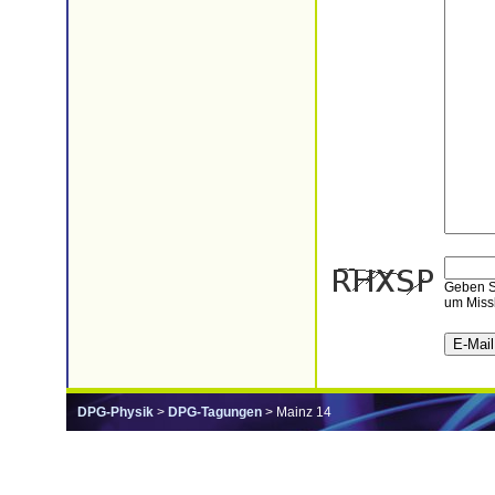
Geben Si
um Missb
DPG-Physik
>
DPG-Tagungen
> Mainz 14