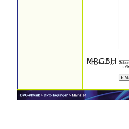
Geben 
um Mis
DPG-Physik
>
DPG-Tagungen
> Mainz 14