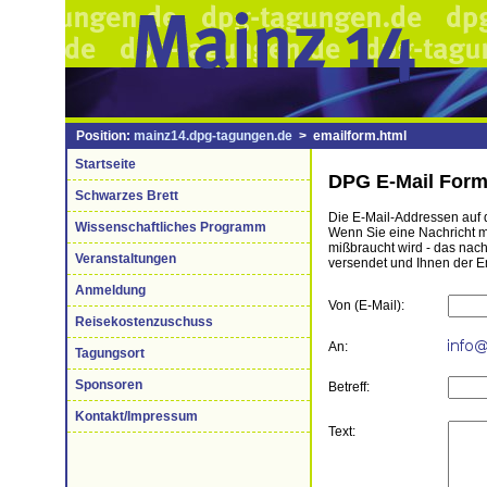
Position:
mainz14.dpg-tagungen.de
> emailform.html
Startseite
DPG E-Mail Form
Schwarzes Brett
Die E-Mail-Addressen auf d
Wissenschaftliches Programm
Wenn Sie eine Nachricht mi
mißbraucht wird - das nac
Veranstaltungen
versendet und Ihnen der E
Anmeldung
Von (E-Mail):
Reisekostenzuschuss
An:
Tagungsort
Sponsoren
Betreff:
Kontakt/Impressum
Text: