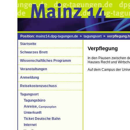
Position:
mainz14.dpg-tagungen.de
>
tagungsort
> verpflegung.h
Startseite
Verpflegung
Schwarzes Brett
In den Pausen zwischen de
Wissenschaftliches Programm
Hauses Recht und Wirtscha
Veranstaltungen
Auf dem Campus der Univer
Anmeldung
Reisekostenzuschuss
Tagungsort
Tagungsbüro
Anreise,
Campusplan
Unterkunft
Ticket Deutsche Bahn
Internet