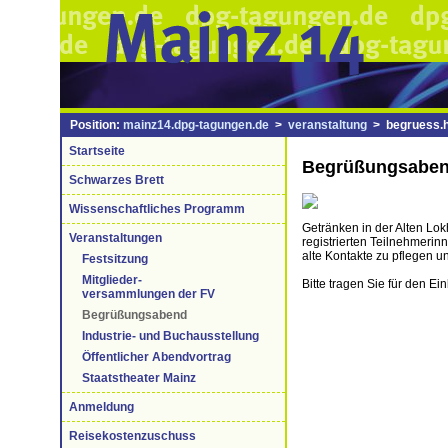
Position:
mainz14.dpg-tagungen.de
>
veranstaltung
> begruess.h
Startseite
Begrüßungsabe
Schwarzes Brett
Wissenschaftliches Programm
Getränken in der Alten Lok
Veranstaltungen
registrierten Teilnehmerin
alte Kontakte zu pflegen u
Festsitzung
Mitglieder-
Bitte tragen Sie für den Ei
versammlungen der FV
Begrüßungsabend
Industrie- und Buchausstellung
Öffentlicher Abendvortrag
Staatstheater Mainz
Anmeldung
Reisekostenzuschuss