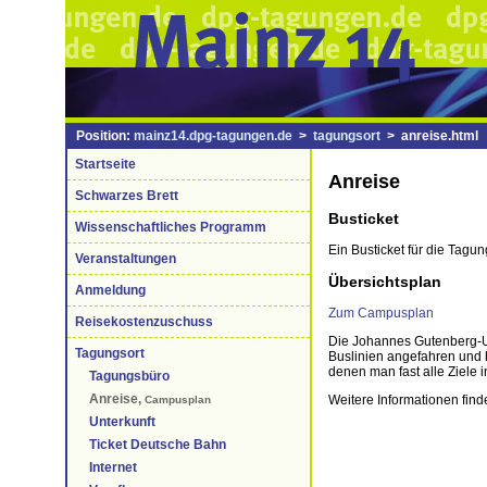
Position:
mainz14.dpg-tagungen.de
>
tagungsort
> anreise.html
Startseite
Anreise
Schwarzes Brett
Busticket
Wissenschaftliches Programm
Ein Busticket für die Ta
Veranstaltungen
Übersichtsplan
Anmeldung
Zum Campusplan
Reisekostenzuschuss
Die Johannes Gutenberg-Uni
Tagungsort
Buslinien angefahren und h
denen man fast alle Ziele
Tagungsbüro
Anreise,
Weitere Informationen find
Campusplan
Unterkunft
Ticket Deutsche Bahn
Internet